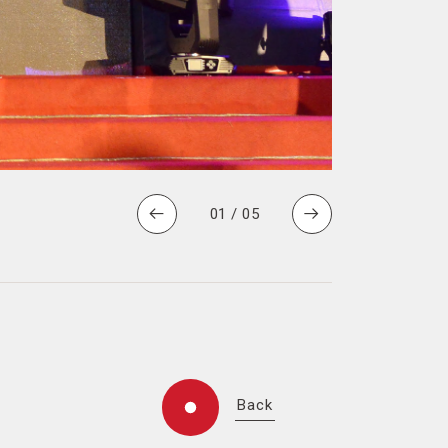
01
/
05
Back