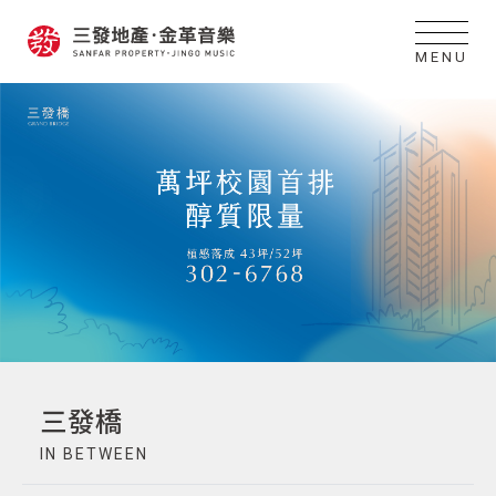
MENU
三發橋
IN BETWEEN